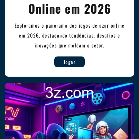
Online em 2026
Exploramos o panorama dos jogos de azar online
em 2026, destacando tendências, desafios e
inovações que moldam o setor.
Jogar