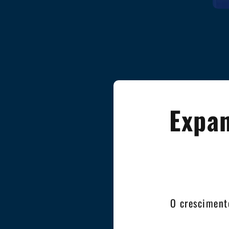
Expan
O cresciment