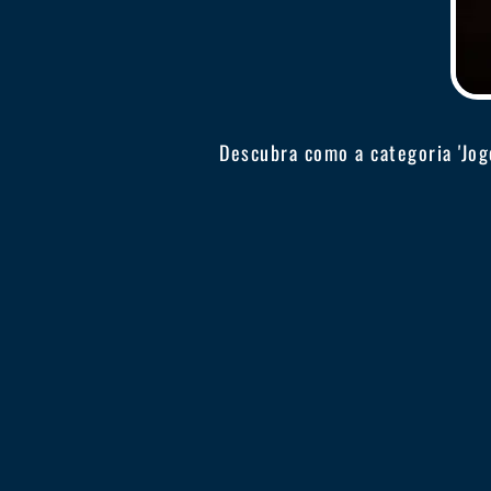
Descubra como a categoria 'Jog