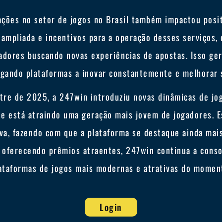
ações no setor de jogos no Brasil também impactou posi
 ampliada e incentivos para a operação desses serviços
adores buscando novas experiências de apostas. Isso g
igando plataformas a inovar constantemente e melhorar 
tre de 2025, a 247win introduziu novas dinâmicas de jo
 está atraindo uma geração mais jovem de jogadores. 
iva, fazendo com que a plataforma se destaque ainda mai
 oferecendo prêmios atraentes, 247win continua a cons
ataformas de jogos mais modernas e atrativas do momen
Login