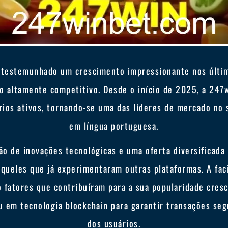
 testemunhado um crescimento impressionante nos últim
o altamente competitivo. Desde o início de 2025, a 24
ios ativos, tornando-se uma das líderes de mercado no 
em língua portuguesa.
o de inovações tecnológicas e uma oferta diversificada
queles que já experimentaram outras plataformas. A fac
 fatores que contribuíram para a sua popularidade cres
u em tecnologia blockchain para garantir transações seg
dos usuários.