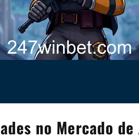
dades no Mercado de 