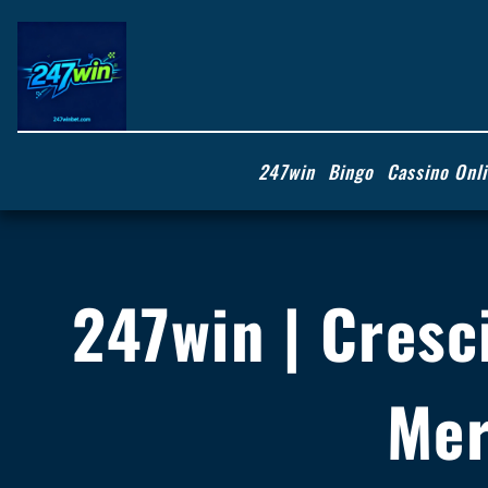
247win
Bingo
Cassino Onl
247win | Cresc
Mer