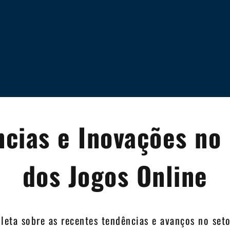
ncias e Inovações no
dos Jogos Online
eta sobre as recentes tendências e avanços no seto