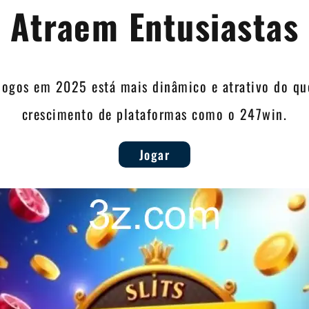
Atraem Entusiastas
jogos em 2025 está mais dinâmico e atrativo do qu
crescimento de plataformas como o 247win.
Jogar