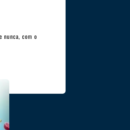
e nunca, com o