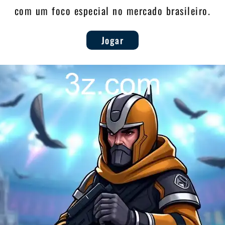
com um foco especial no mercado brasileiro.
Jogar