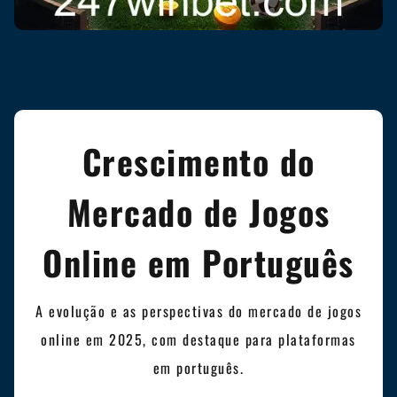
Crescimento do
Mercado de Jogos
Online em Português
A evolução e as perspectivas do mercado de jogos
online em 2025, com destaque para plataformas
em português.