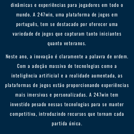
dinâmicas e experiências para jogadores em todo o
mundo. A 247win, uma plataforma de jogos em
português, tem se destacado por oferecer uma
variedade de jogos que capturam tanto iniciantes
quanto veteranos.
Neste ano, a inovação é claramente a palavra de ordem.
Com a adoção massiva de tecnologias como a
inteligência artificial e a realidade aumentada, as
plataformas de jogos estão proporcionando experiências
mais imersivas e personalizadas. A 247win tem
investido pesado nessas tecnologias para se manter
competitiva, introduzindo recursos que tornam cada
partida única.