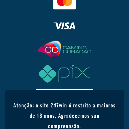
Atenção: o site 247win é restrito a maiores
de 18 anos. Agradecemos sua
compreensão.