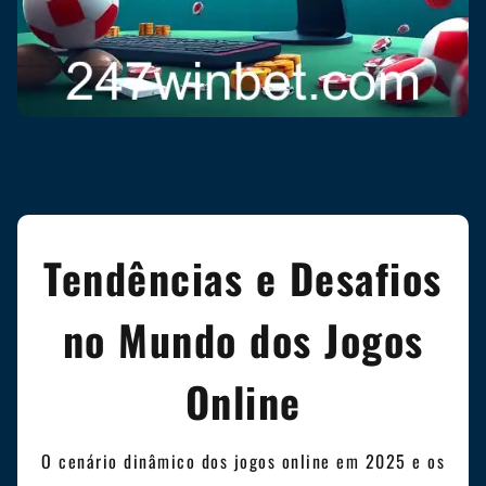
Tendências e Desafios
no Mundo dos Jogos
Online
O cenário dinâmico dos jogos online em 2025 e os