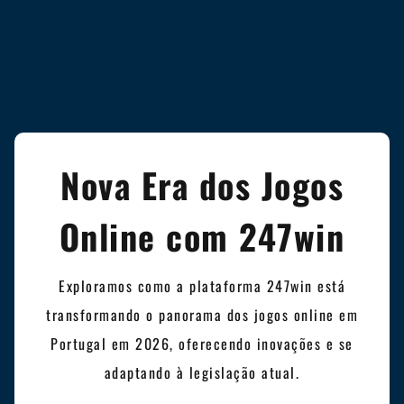
Nova Era dos Jogos
Online com 247win
Exploramos como a plataforma 247win está
transformando o panorama dos jogos online em
Portugal em 2026, oferecendo inovações e se
adaptando à legislação atual.