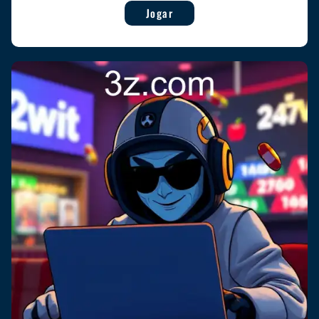
Jogar