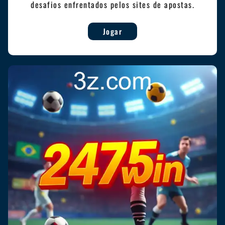
desafios enfrentados pelos sites de apostas.
Jogar