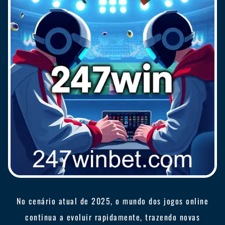
No cenário atual de 2025, o mundo dos jogos online
continua a evoluir rapidamente, trazendo novas