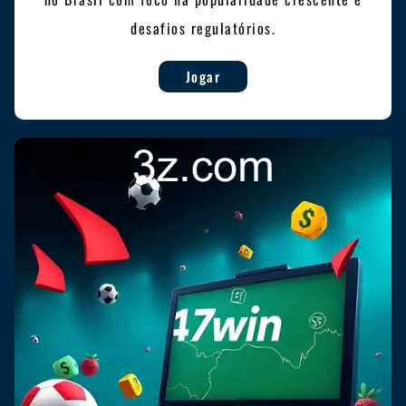
desafios regulatórios.
Jogar