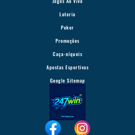
Jogos Ao Vivo
Loteria
Poker
Promoções
Caça-níqueis
Apostas Esportivas
Google Sitemap