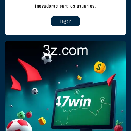
inovadoras para os usuários.
Jogar