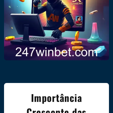
Importância
Crescente das