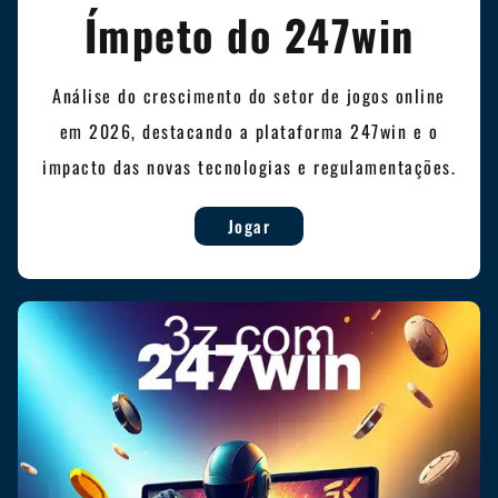
Ímpeto do 247win
Análise do crescimento do setor de jogos online
em 2026, destacando a plataforma 247win e o
impacto das novas tecnologias e regulamentações.
Jogar