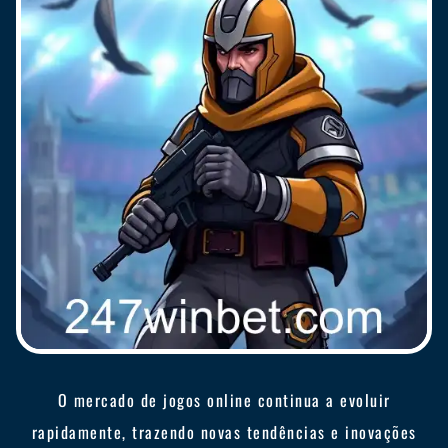
O mercado de jogos online continua a evoluir
rapidamente, trazendo novas tendências e inovações