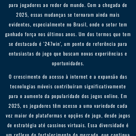
para jogadores ao redor do mundo. Com a chegada de
2025, essas mudanças se tornaram ainda mais
evidentes, especialmente no Brasil, onde o setor tem
ganhado força nos últimos anos. Um dos termos que tem
se destacado é '247win', um ponto de referência para
entusiastas do jogo que buscam novas experiências e
oportunidades.
O crescimento do acesso à internet e a expansão das
tecnologias móveis contribuíram significativamente
para o aumento da popularidade dos jogos online. Em
2025, os jogadores têm acesso a uma variedade cada
vez maior de plataformas e opções de jogo, desde jogos
de estratégia até cassinos virtuais. Essa diversidade é
um reflexo do fortalecimento do mercado, que continua