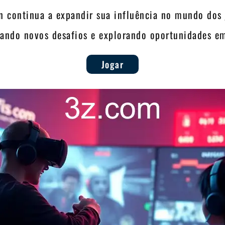
n continua a expandir sua influência no mundo dos 
tando novos desafios e explorando oportunidades e
Jogar