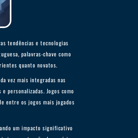
as tendências e tecnologias
tuguesa, palavras-chave como
rientes quanto novatos.
ada vez mais integradas nas
s e personalizadas. Jogos como
ade entre os jogos mais jogados
ando um impacto significativo