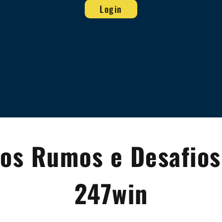
Login
os Rumos e Desafio
247win