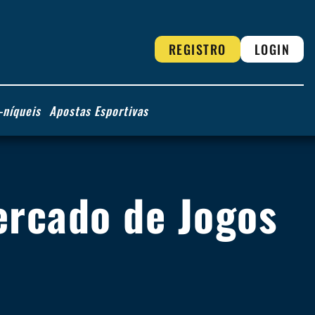
REGISTRO
LOGIN
-níqueis
Apostas Esportivas
ercado de Jogos