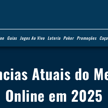
ine
Guias
Jogos Ao Vivo
Loteria
Poker
Promoções
Caça
ncias Atuais do M
Online em 2025