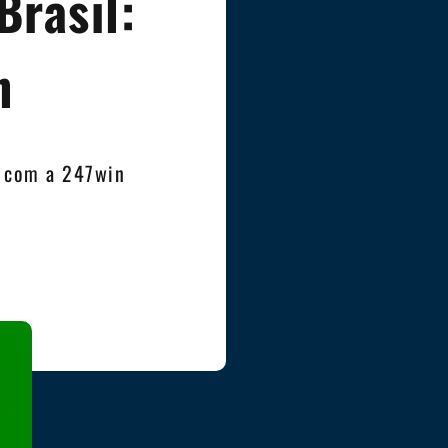
Brasil:
n
, com a 247win