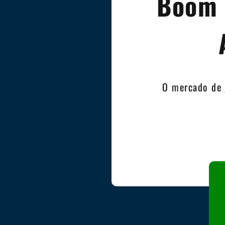
Boom d
O mercado de 