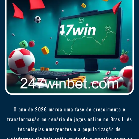
O ano de 2026 marca uma fase de crescimento e
transformação no cenário de jogos online no Brasil. As
tecnologias emergentes e a popularização de