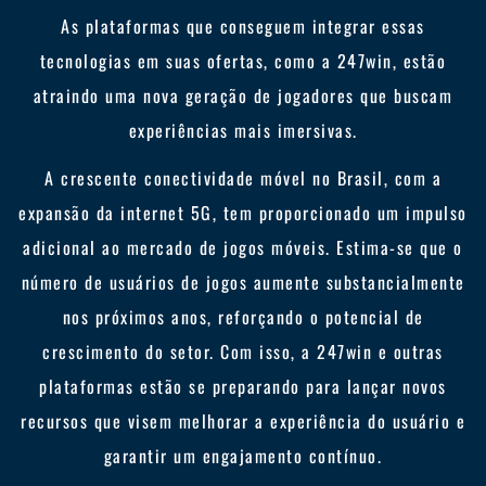
As plataformas que conseguem integrar essas
tecnologias em suas ofertas, como a 247win, estão
atraindo uma nova geração de jogadores que buscam
experiências mais imersivas.
A crescente conectividade móvel no Brasil, com a
expansão da internet 5G, tem proporcionado um impulso
adicional ao mercado de jogos móveis. Estima-se que o
número de usuários de jogos aumente substancialmente
nos próximos anos, reforçando o potencial de
crescimento do setor. Com isso, a 247win e outras
plataformas estão se preparando para lançar novos
recursos que visem melhorar a experiência do usuário e
garantir um engajamento contínuo.