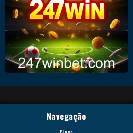
Navegação
Bingo