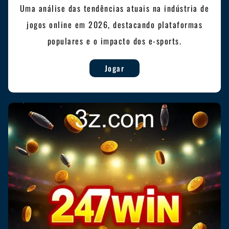
Uma análise das tendências atuais na indústria de
jogos online em 2026, destacando plataformas
populares e o impacto dos e-sports.
Jogar