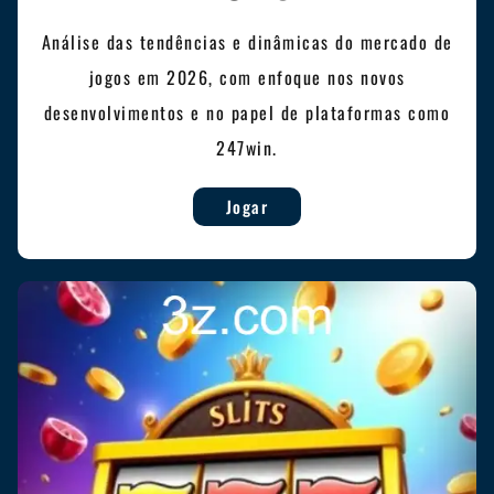
Análise das tendências e dinâmicas do mercado de
jogos em 2026, com enfoque nos novos
desenvolvimentos e no papel de plataformas como
247win.
Jogar