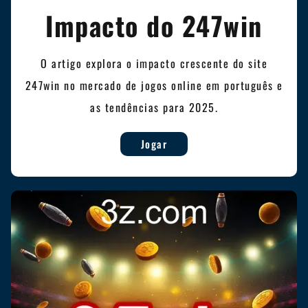
Impacto do 247win
O artigo explora o impacto crescente do site
247win no mercado de jogos online em português e
as tendências para 2025.
Jogar