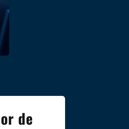
tor de