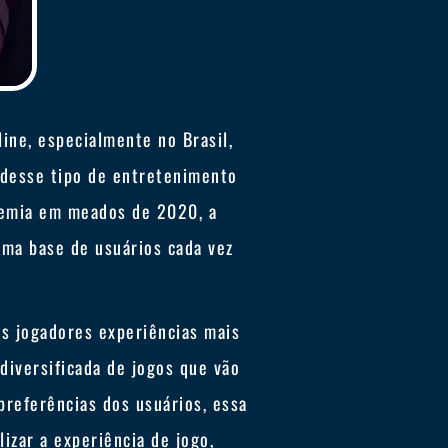
ine, especialmente no Brasil,
 desse tipo de entretenimento
ndemia em meados de 2020, a
uma base de usuários cada vez
os jogadores experiências mais
iversificada de jogos que vão
preferências dos usuários, essa
lizar a experiência de jogo,