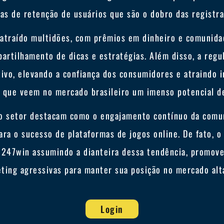
as de retenção de usuários que são o dobro das registra
 atraído multidões, com prêmios em dinheiro e comunida
artilhamento de dicas e estratégias. Além disso, a regu
tivo, elevando a confiança dos consumidores e atraindo
s que veem no mercado brasileiro um imenso potencial d
do setor destacam como o engajamento contínuo da comu
ara o sucesso de plataformas de jogos online. De fato, o
 247win assumindo a dianteira dessa tendência, promov
ting agressivas para manter sua posição no mercado alt
Login