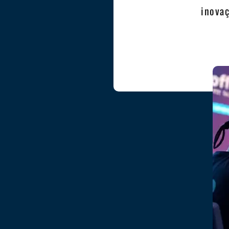
inovaç