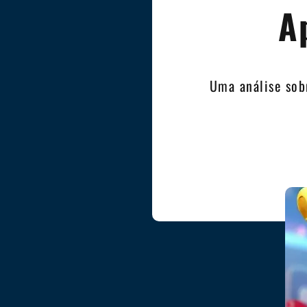
A
Uma análise sob