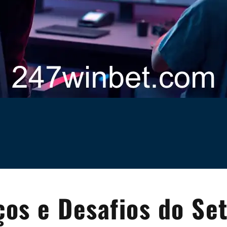
os e Desafios do Se