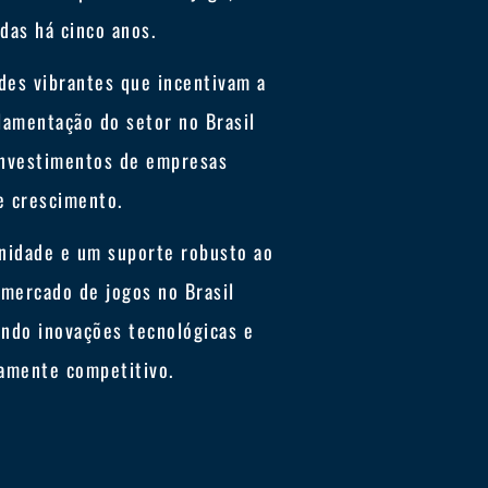
das há cinco anos.
des vibrantes que incentivam a
lamentação do setor no Brasil
 investimentos de empresas
e crescimento.
nidade e um suporte robusto ao
 mercado de jogos no Brasil
endo inovações tecnológicas e
amente competitivo.