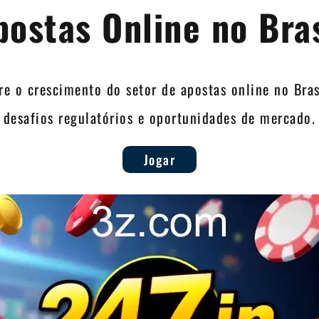
postas Online no Bras
re o crescimento do setor de apostas online no Bras
desafios regulatórios e oportunidades de mercado.
Jogar